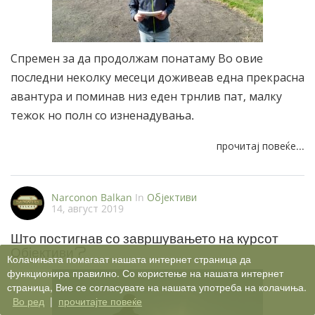
Спремен за да продолжам понатаму Во овие
последни неколку месеци доживеав една прекрасна
авантура и поминав низ еден трнлив пат, малку
тежок но полн со изненадувања.
прочитај повеќе...
Narconon Balkan
In
Oбјективи
14, август 2019
Што постигнав со завршувањето на курсот
Објективи?
Колачињата помагаат нашата интернет страница да
функционира правилно. Со користење на нашата интернет
страница, Вие се согласувате на нашата употреба на колачиња.
Во ред
|
прочитајте повеќе