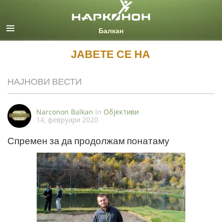
Macedonian
Сите региони/јазици
ЈАВЕТЕ СЕ НА
НАЈНОВИ ВЕСТИ
Narconon Balkan
In
Oбјективи
14, февруари 2020
Спремен за да продолжам понатаму