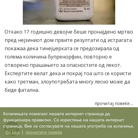
Откако 17 годишно девојче беше пронајдено мртво
пред нејзиниот дом првите резултати од истрагата
покажаа дека тинејџерката се предозирала од
голема количина бупренорфин, повторно е
отворено прашањето за опасностите од лекот.
Експертите велат дека и покрај тоа што се користи
како третман, злоупотребата многу лесно може да
биде фатална.
прочитај повеќе...
Колачињата помагаат нашата интернет страница да
функционира правилно. Со користење на нашата интернет
страница, Вие се согласувате на нашата употреба на колачиња.
Narconon Balkan
In
вистината за дрогите
31, мај 2019
Во ред
|
прочитајте повеќе