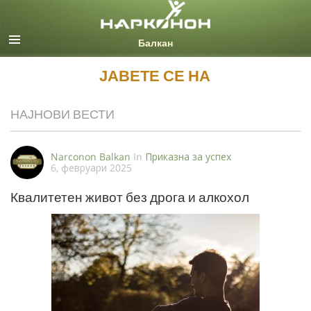
Macedonian
Сите региони/јазици
ЈАВЕТЕ СЕ НА
НАЈНОВИ ВЕСТИ
Narconon Balkan
In
Приказна за успех
6, февруари 2025
Квалитетен живот без дрога и алкохол