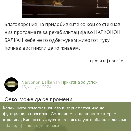
Благодарение на придобивките со кои се стекнав
низ програмата за рехабилитација во НАРКОНОН
БАЛКАН веќе не го одбегнувам животот туку
почнав вистински да го живеам.
прочитај повеќе...
Narconon Balkan
In
Приказна за успех
15, август 2024
Секој може да се промени
Колачињата помагаат нашата интернет страница да
функционира правилно. Со користење на нашата интернет
страница, Вие се согласувате на нашата употреба на колачиња.
Во ред
|
прочитајте повеќе